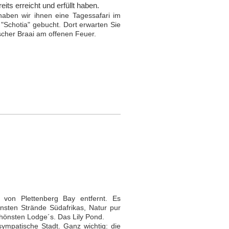
its erreicht und erfüllt haben.
ben wir ihnen eine Tagessafari im
"Schotia" gebucht. Dort erwarten Sie
nischer Braai am offenen Feuer.
 von Plettenberg Bay entfernt. Es
önsten Strände Südafrikas, Natur pur
chönsten Lodge´s. Das Lily Pond.
 sympatische Stadt. Ganz wichtig: die