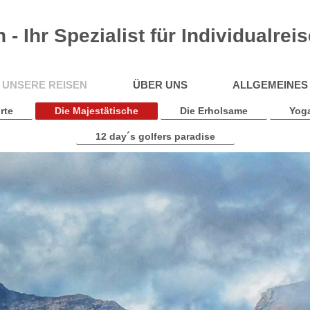
- Ihr Spezialist für Individualrei
UNSERE REISEN
ÜBER UNS
ALLGEMEINES
rte
Die Majestätische
Die Erholsame
Yog
12 day´s golfers paradise