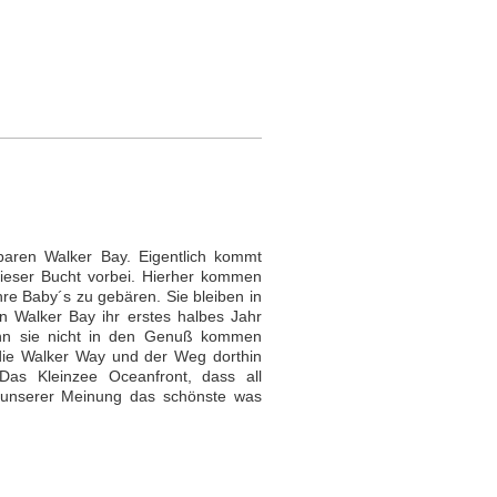
aren Walker Bay. Eigentlich kommt
ieser Bucht vorbei. Hierher kommen
hre Baby´s zu gebären. Sie bleiben
in
n Walker Bay ihr erstes halbes Jahr
enn sie nicht in den Genuß kommen
die Walker Way und der Weg dorthin
Das Kleinzee Oceanfront, dass all
 unserer Meinung das schönste was